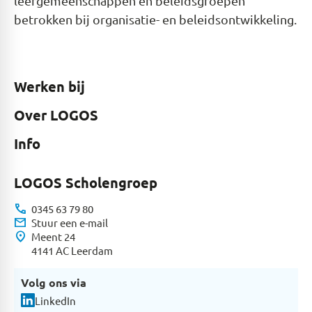
leergemeenschappen en beleidsgroepen
betrokken bij organisatie- en beleidsontwikkeling.
Werken bij
Over LOGOS
Info
LOGOS Scholengroep
call
0345 63 79 80
mail
Stuur een e-mail
location_on
Meent 24
4141 AC Leerdam
Volg ons via
LinkedIn