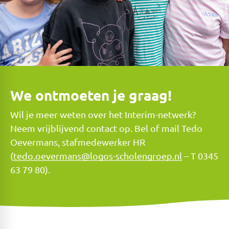
We ontmoeten je graag!
Wil je meer weten over het Interim-netwerk?
Neem vrijblijvend contact op. Bel of mail Tedo
Oevermans, stafmedewerker HR
(
tedo.oevermans@logos-scholengroep.nl
– T 0345
63 79 80).