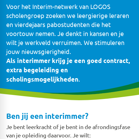
Voor het Interim-netwerk van LOGOS
scholengroep zoeken we leergierige leraren
en vierdejaars pabostudenten die het
voortouw nemen. Je denkt in kansen en je
wilt je werkveld verruimen. We stimuleren
jouw nieuwsgierigheid.
Als interimmer krijg je een
goed contract,
extra begeleiding en
scholingsmogelijkheden
.
Ben jij een interimmer?
Je bent leerkracht of je bent in de afrondingsfase
van je opleiding daarvoor. Je wilt: