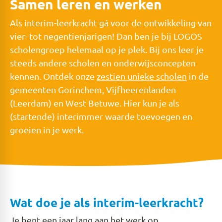
Samen leren en werken
Als interim-leerkracht gá voor de ontwikkeling van
vier- tot negentienjarigen! Dan ben je bij LOGOS
scholengroep helemaal op je plek. Bij ons leer je
steeds andere scholen en onderwijsconcepten
kennen. Ontdek onze
zestien unieke scholen
in de
gemeenten Gorinchem, Vijfheerenlanden
(Leerdam) en West Betuwe. Hier kun je als
(startende) interimmer waarde toevoegen en
groeien in je werk.
Wat doe je als interim-leerkracht?
Je bent een jaar lang aan het werk op