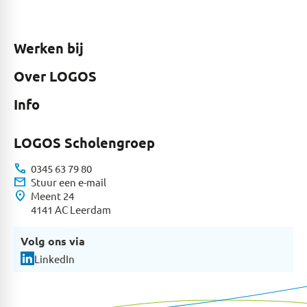
Werken bij
Over LOGOS
Info
LOGOS Scholengroep
call
0345 63 79 80
mail
Stuur een e-mail
location_on
Meent 24
4141 AC Leerdam
Volg ons via
LinkedIn