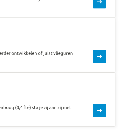
arrow_right_alt
verder ontwikkelen of juist vlieguren
arrow_right_alt
oog (0,4 fte) sta je zij aan zij met
arrow_right_alt