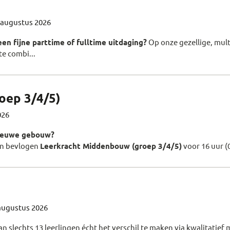
 augustus 2026
en fijne parttime of fulltime uitdaging?
Op onze gezellige, mul
e combi...
oep 3/4/5)
026
nieuwe gebouw?
en bevlogen
Leerkracht Middenbouw (groep 3/4/5)
voor 16 uur (0
augustus 2026
 slechts 13 leerlingen écht het verschil te maken via kwalitatie