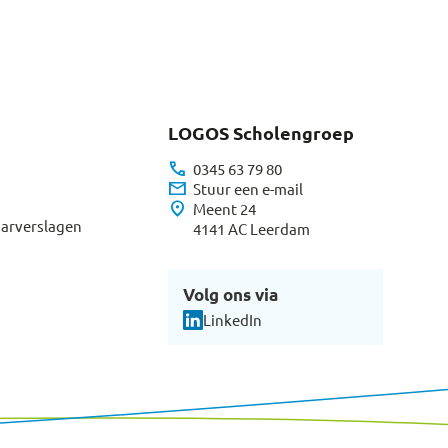
LOGOS Scholengroep
call
0345 63 79 80
mail
Stuur een e-mail
location_on
Meent 24
aarverslagen
4141 AC Leerdam
Volg ons via
LinkedIn