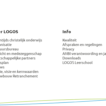
er LOGOS
Info
ntijds christelijk onderwijs
Kwaliteit
nisatie
Afspraken en regelingen
uursbureau
Privacy
icht en medezeggenschap
ANBI verantwoording en j
schappelijke partners
Downloads
splan
LOGOS Leerschool
uws
ie, visie en kernwaarden
uwbouw Retranchement