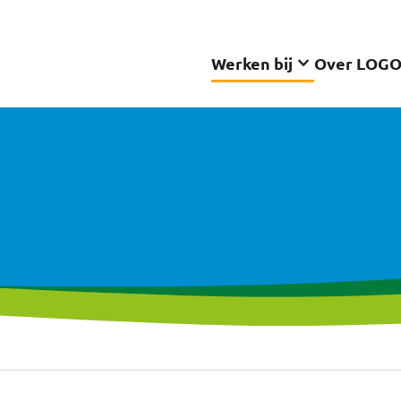
keyboard_arrow_down
Werken bij
Over LOG