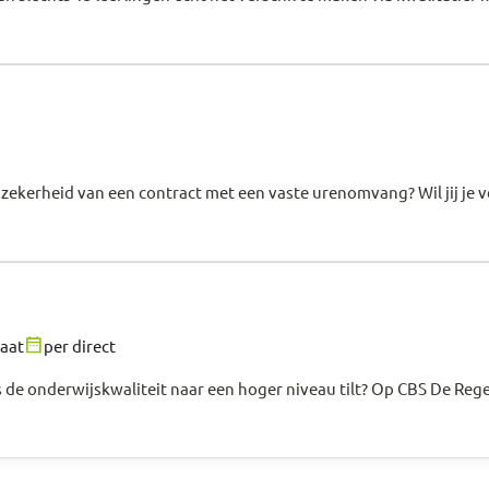
de zekerheid van een contract met een vaste urenomvang? Wil jij je 
date_range
aat
per direct
de onderwijskwaliteit naar een hoger niveau tilt? Op CBS De Regenb