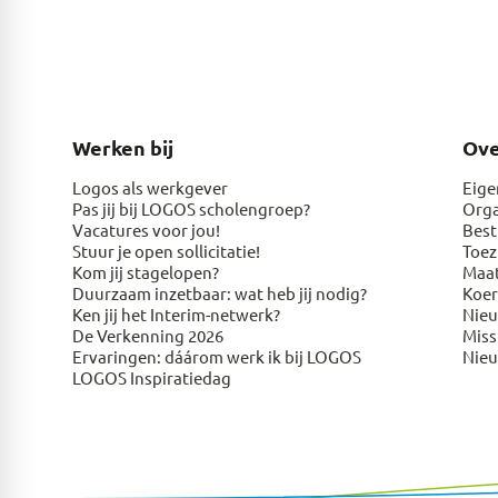
Werken bij
Ov
Logos als werkgever
Eige
Pas jij bij LOGOS scholengroep?
Orga
Vacatures voor jou!
Best
Stuur je open sollicitatie!
Toez
Kom jij stagelopen?
Maat
Duurzaam inzetbaar: wat heb jij nodig?
Koer
Ken jij het Interim-netwerk?
Nie
De Verkenning 2026
Miss
Ervaringen: dáárom werk ik bij LOGOS
Nie
LOGOS Inspiratiedag