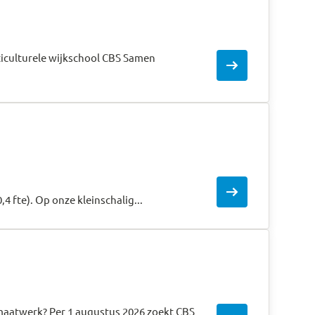
ticulturele wijkschool CBS Samen
arrow_right_alt
arrow_right_alt
,4 fte). Op onze kleinschalig...
f maatwerk? Per 1 augustus 2026 zoekt CBS