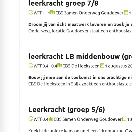
leerkracht groep 7/8
schedule
corporate_fare
date_range
WTF
1 - 1
CBS Samen Onderweg Goudoever
1
Droom jij van écht maatwerk leveren en zoek je e
Onderweg, locatie Goudoever staat een enthousiast
leerkracht LB middenbouw (gr
schedule
corporate_fare
date_range
WTF
0,4 - 0,4
CBS De Hoeksteen
1 augustus 2
Bouw jij mee aan de toekomst in ons prachtige 
CBS De Hoeksteen in Spijk zoekt een enthousiaste 
Leerkracht (groep 5/6)
schedule
corporate_fare
date_range
WTF
0,4
CBS Samen Onderweg Goudoever
1 
Zoek jij de unieke kans om met een "droomgroep" van