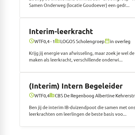
Samen Onderweg (locatie Goudoever) een gedr...
Interim-leerkracht
schedule
corporate_fare
date_range
WTF
0,4 - 1
LOGOS Scholengroep
in overleg
Krijg jij energie van afwisseling, maar zoek je wel 
maken als leerkracht, verschillende onderwi...
(Interim) Intern Begeleider
schedule
corporate_fare
WTF
0,4
CBS De Regenboog Albertine Kehrerstr
Ben jij de interim IB-duizendpoot die samen met ons 
leerkrachten om leerlingen de beste basis voo...