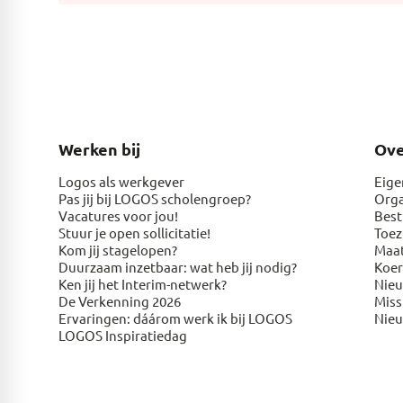
Werken bij
Ov
Logos als werkgever
Eige
Pas jij bij LOGOS scholengroep?
Orga
Vacatures voor jou!
Best
Stuur je open sollicitatie!
Toez
Kom jij stagelopen?
Maat
Duurzaam inzetbaar: wat heb jij nodig?
Koer
Ken jij het Interim-netwerk?
Nie
De Verkenning 2026
Miss
Ervaringen: dáárom werk ik bij LOGOS
Nie
LOGOS Inspiratiedag