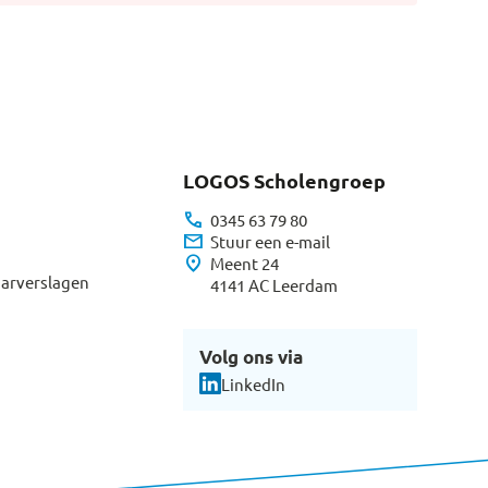
LOGOS Scholengroep
call
0345 63 79 80
mail
Stuur een e-mail
location_on
Meent 24
aarverslagen
4141 AC Leerdam
Volg ons via
LinkedIn