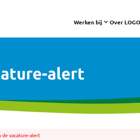
keyboard_arrow_down
Werken bij
Over LOG
cature-alert
n de vacature-alert