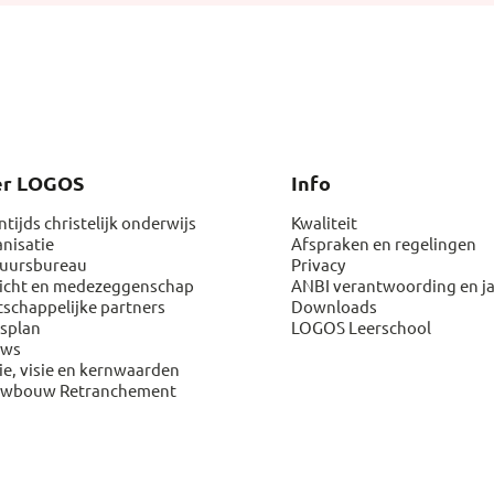
er LOGOS
Info
ntijds christelijk onderwijs
Kwaliteit
nisatie
Afspraken en regelingen
uursbureau
Privacy
icht en medezeggenschap
ANBI verantwoording en j
schappelijke partners
Downloads
splan
LOGOS Leerschool
uws
ie, visie en kernwaarden
uwbouw Retranchement