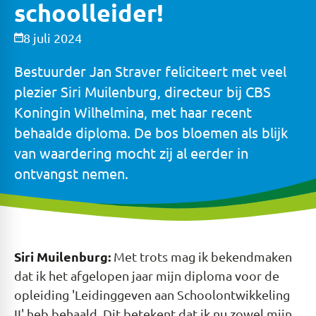
schoolleider!
8 juli 2024
Bestuurder Jan Straver feliciteert met veel
plezier Siri Muilenburg, directeur bij CBS
Koningin Wilhelmina, met haar recent
behaalde diploma. De bos bloemen als blijk
van waardering mocht zij al eerder in
ontvangst nemen.
Siri Muilenburg:
Met trots mag ik bekendmaken
dat ik het afgelopen jaar mijn diploma voor de
opleiding 'Leidinggeven aan Schoolontwikkeling
II' heb behaald. Dit betekent dat ik nu zowel mijn