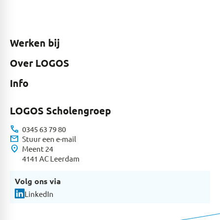
Werken bij
Over LOGOS
Info
LOGOS Scholengroep
call
0345 63 79 80
mail
Stuur een e-mail
location_on
Meent 24
4141 AC Leerdam
Volg ons via
LinkedIn