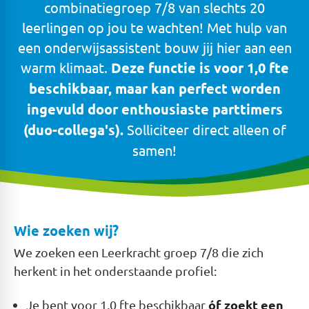
combinatiegroep 7/8 van slechts 20
leerlingen op jou te wachten! Met hulp van
een onderwijsassistent bouw jij hier aan een
warm klimaat.
Deze functie is voor 1,0 fte
beschikbaar, maar kan perfect worden
ingevuld door enthousiaste parttimers
(duo-collega's).
Solliciteer direct alleen of
samen!
Wie zoeken wij?
We zoeken een Leerkracht groep 7/8 die zich
herkent in het onderstaande profiel:
óf zoekt een
Je bent voor 1,0 fte beschikbaar