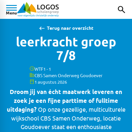
search
Menu
west
Terug naar overzicht
leerkracht groep
7/8
schedule
WTF
1 - 1
corporate_fare
CBS Samen Onderweg Goudoever
date_range
1 augustus 2026
Droom jij van écht maatwerk leveren en
zoek je een fijne parttime of fulltime
uitdaging?
Op onze gezellige, multiculturele
wijkschool CBS Samen Onderweg, locatie
Goudoever staat een enthousiaste