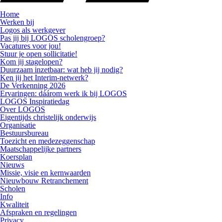
Home
Werken bij
Logos als werkgever
Pas jij bij LOGOS scholengroep?
Vacatures voor jou!
Stuur je open sollicitatie!
Kom jij stagelopen?
Duurzaam inzetbaar: wat heb jij nodig?
Ken jij het Interim-netwerk?
De Verkenning 2026
Ervaringen: dáárom werk ik bij LOGOS
LOGOS Inspiratiedag
Over LOGOS
Eigentijds christelijk onderwijs
Organisatie
Bestuursbureau
Toezicht en medezeggenschap
Maatschappelijke partners
Koersplan
Nieuws
Missie, visie en kernwaarden
Nieuwbouw Retranchement
Scholen
Info
Kwaliteit
Afspraken en regelingen
Privacy