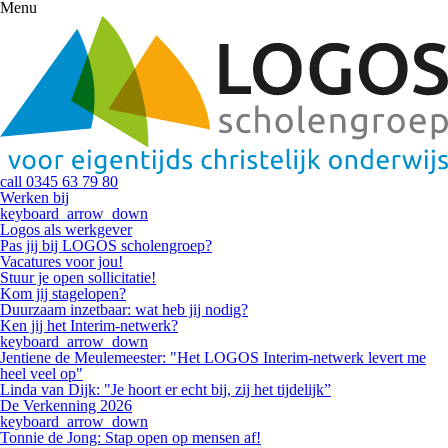
Menu
call
0345 63 79 80
Werken bij
keyboard_arrow_down
Logos als werkgever
Pas jij bij LOGOS scholengroep?
Vacatures voor jou!
Stuur je open sollicitatie!
Kom jij stagelopen?
Duurzaam inzetbaar: wat heb jij nodig?
Ken jij het Interim-netwerk?
keyboard_arrow_down
Jentiene de Meulemeester: "Het LOGOS Interim-netwerk levert me
heel veel op"
Linda van Dijk: "Je hoort er echt bij, zij het tijdelijk”
De Verkenning 2026
keyboard_arrow_down
Tonnie de Jong: Stap open op mensen af!