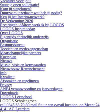
Vacatures voor jou!
Stuur je open sollicitatie!
Kom jij stagelopen?
Duurzaam inzetbaar: wat heb jij nodig?
Ken jij het Interim-netwerk?
De Verkenning 2026
Ervaringen: dáárom werk ik bij LOGOS
LOGOS Inspiratiedag
Over LOGOS
Eigentijds christelijk onderwijs
Organisatie
Bestuursbureau
Toezicht en medezeggenschap
Maatschappelijke partners
Koersplan
Nieuws
Missie, visie en kernwaarden
Nieuwbouw Retranchement
Info
Kwaliteit
Afspraken en regelingen
Privacy
ANBI verantwoording en jaarverslagen
Downloads
LOGOS Leerschool
LOGOS Scholengroep
call
0345 63 79 80
mail
Stuur een e-mail
location_on
Meent 24
4141 AC Leerdam