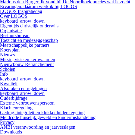
Marlous den Burger: Ik vond bij De Noordhoek precies wat ik zocht
Ervaringen: dáárom werk ik bij LOGOS
LOGOS Inspiratiedag
Over LOGOS
keyboard_arrow_down
Eigentijds christelijk onderwijs
Organisatie
Bestuursbureau
Toezicht en medezeggenschap
Maatschappelijke partners
Koersplan
Nieuws
Missie, visie en kernwaarden
Nieuwbouw Retranchement
Scholen
Info
keyboard_arrow_down
Kwaliteit
Afspraken en regelingen
keyboard_arrow_down
Ouderbijdrage
Externe vertrouwenspersoon
Klachtenregeling
Gedrag, integriteit en klokkenluidersregeling
Meldcode huiselijk geweld en kindermishandeling
Privacy
ANBI verantwoording en jaarverslagen
Downloads